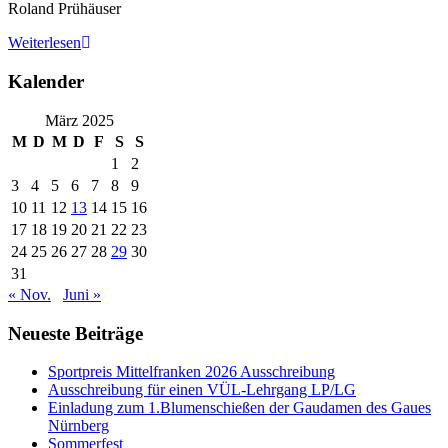
Roland Prühäuser
Weiterlesen
Kalender
März 2025
M
D
M
D
F
S
S
1
2
3
4
5
6
7
8
9
10
11
12
13
14
15
16
17
18
19
20
21
22
23
24
25
26
27
28
29
30
31
« Nov.
Juni »
Neueste Beiträge
Sportpreis Mittelfranken 2026 Ausschreibung
Ausschreibung für einen VÜL-Lehrgang LP/LG
Einladung zum 1.Blumenschießen der Gaudamen des Gaues
Nürnberg
Sommerfest