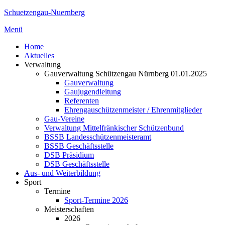
Zum
Schuetzengau-Nuernberg
Inhalt
Menü
springen
Home
Aktuelles
Verwaltung
Gauverwaltung Schützengau Nürnberg 01.01.2025
Gauverwaltung
Gaujugendleitung
Referenten
Ehrengauschützenmeister / Ehrenmitglieder
Gau-Vereine
Verwaltung Mittelfränkischer Schützenbund
BSSB Landesschützenmeisteramt
BSSB Geschäftsstelle
DSB Präsidium
DSB Geschäftsstelle
Aus- und Weiterbildung
Sport
Termine
Sport-Termine 2026
Meisterschaften
2026