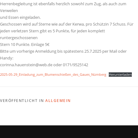
Herrenbegleitung ist ebenfalls herzlich sowohl zum Zug, als auch zum
Verweilen
und Essen eingeladen.
Geschossen wird auf Sterne wie auf der Kerwa, pro Schützin 7 Schuss. Für
jeden verletzen Stern gibt es 5 Punkte, für jeden komplett
runtergeschossenen
Stern 10 Punkte. Einlage 5€
Bitte um vorherige Anmeldung bis spätestens 25.7.2025 per Mail oder
Handy:
corinna.hauenstein@web.de oder 0171/9525142
2025-05-29_Einladung_zum_Blumenschießen_des_Gaues_Nürnberg
Herunterladen
VERÖFFENTLICHT IN
ALLGEMEIN