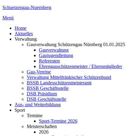
Zum
Schuetzengau-Nuernberg
Inhalt
Menü
springen
Home
Aktuelles
Verwaltung
Gauverwaltung Schützengau Nürnberg 01.01.2025
Gauverwaltung
Gaujugendleitung
Referenten
Ehrengauschützenmeister / Ehrenmitglieder
Gau-Vereine
Verwaltung Mittelfränkischer Schützenbund
BSSB Landesschützenmeisteramt
BSSB Geschäftsstelle
DSB Präsidium
DSB Geschäftsstelle
Aus- und Weiterbildung
Sport
Termine
Sport-Termine 2026
Meisterschaften
2026