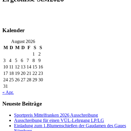
Kalender
August 2026
M
D
M
D
F
S
S
1
2
3
4
5
6
7
8
9
10
11
12
13
14
15
16
17
18
19
20
21
22
23
24
25
26
27
28
29
30
31
« Apr.
Neueste Beiträge
Sportpreis Mittelfranken 2026 Ausschreibung
Ausschreibung für einen VÜL-Lehrgang LP/LG
Einladung zum 1.Blumenschießen der Gaudamen des Gaues
Nürnberg