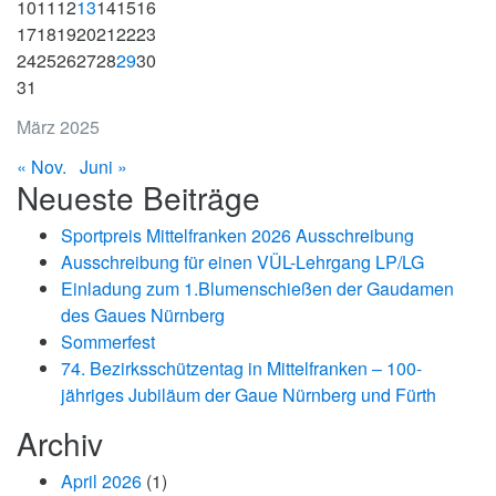
10
11
12
13
14
15
16
17
18
19
20
21
22
23
24
25
26
27
28
29
30
31
März 2025
« Nov.
Juni »
Neueste Beiträge
Sportpreis Mittelfranken 2026 Ausschreibung
Ausschreibung für einen VÜL-Lehrgang LP/LG
Einladung zum 1.Blumenschießen der Gaudamen
des Gaues Nürnberg
Sommerfest
74. Bezirksschützentag in Mittelfranken – 100-
jähriges Jubiläum der Gaue Nürnberg und Fürth
Archiv
April 2026
(1)