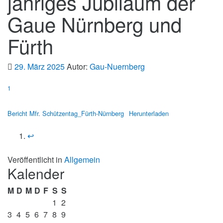
jähriges Jubiläum der
Gaue Nürnberg und
Fürth
29. März 2025
Autor:
Gau-Nuernberg
1
Bericht Mfr. Schützentag_Fürth-Nürnberg
Herunterladen
↩︎
Veröffentlicht in
Allgemein
Kalender
M
D
M
D
F
S
S
1
2
3
4
5
6
7
8
9