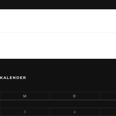
KALENDER
M
D
3
4