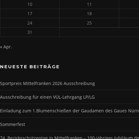
10
11
17
18
24
25
31
« Apr.
NEUESTE BEITRÄGE
Sportpreis Mittelfranken 2026 Ausschreibung
Ausschreibung für einen VÜL-Lehrgang LP/LG
Einladung zum 1.Blumenschießen der Gaudamen des Gaues Nür
Sommerfest
74. Bezirksschützentag in Mittelfranken – 100-jähriges Jubiläum 