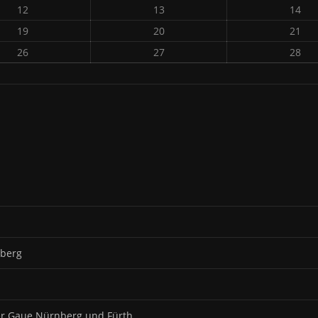
12
13
14
19
20
21
26
27
28
nberg
der Gaue Nürnberg und Fürth